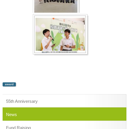
award
55th Anniversary
News
Fund Raising