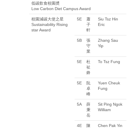
低碳飲食校園奬
Low Carbon Diet Campus Award
校園減碳大使之星
5E
蕭
Siu Tsz Hin
Sustainability Rising
子
Eric
star Award
軒
5B
張
Zhang Sau
守
Yip
業
5E
杜
To Tsz Fung
祉
鋒
5E
阮
Yuen Cheuk
卓
Fung
峰
5A
薛
Sit Ping Ngok
秉
William
岳
4E
陳
Chen Pak Yin