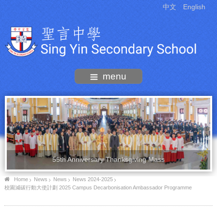
中文
English
menu
55th Anniversary Thanksgiving Mass
Home
News
News
News 2024-2025
校園減碳行動大使計劃 2025 Campus Decarbonisation Ambassador Programme