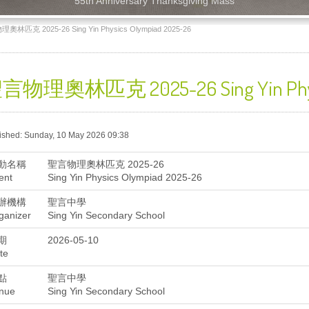
55th Anniversary Thanksgiving Mass
奧林匹克 2025-26 Sing Yin Physics Olympiad 2025-26
言物理奧林匹克 2025-26 Sing Yin Physic
ished: Sunday, 10 May 2026 09:38
動名稱
聖言物理奧林匹克 2025-26
ent
Sing Yin Physics Olympiad 2025-26
辦機構
聖言中學
ganizer
Sing Yin Secondary School
期
2026-05-10
te
點
聖言中學
nue
Sing Yin Secondary School