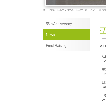
Home
News
News
News 2025-2026
聖言物理
55th Anniversary
聖
News
Fund Raising
Publ
活
Ev
主
Or
日
Da
地
Ve