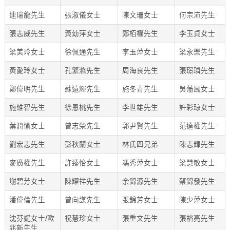
連瑞龍先生
張淑儀女士
陳文珊女士
何宗沛先生
張志威先生
黃幼萍女士
鄭栢權先生
李玉貞女士
梁美玲女士
徐佩通先生
李玉萍女士
梁永樂先生
黃愛玲女士
孔繁滌先生
周海良先生
張璟璘先生
鄭偉明先生
蘇遠輝先生
施冬青先生
吳藩鳯女士
施維智先生
徐恩桃先生
李世雄先生
許彩琼女士
葉潤愉女士
曾志榮先生
郭尹賢先生
范達權先生
劉宏志先生
彭秋蘭女士
林氏四兄弟
陳志輝先生
麥廣權先生
許臻怡女士
馮秀萍女士
梁慧敏女士
謝碧芳女士
陳耀祥先生
余錦源先生
蔡錦發先生
潘偉倫先生
曾向謀先生
張錦芳女士
陳少萍女士
沈芬妮女士/歐
祝慧珍女士
張重文先生
張裕亮先生
兆新先生