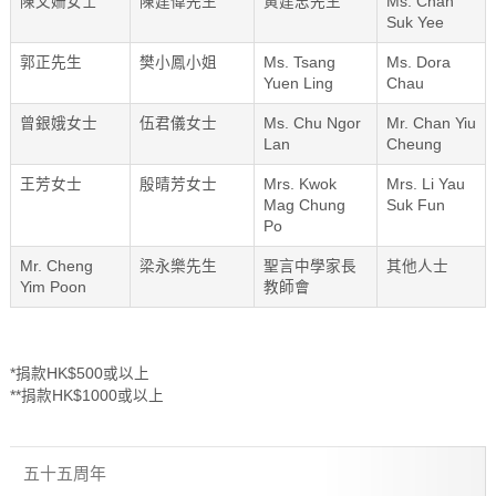
陳文姍女士
陳建偉先生
黃建忠先生
Ms. Chan
Suk Yee
郭正先生
樊小鳳小姐
Ms. Tsang
Ms. Dora
Yuen Ling
Chau
曾銀娥女士
伍君儀女士
Ms. Chu Ngor
Mr. Chan Yiu
Lan
Cheung
王芳女士
殷晴芳女士
Mrs. Kwok
Mrs. Li Yau
Mag Chung
Suk Fun
Po
Mr. Cheng
梁永樂先生
聖言中學家長
其他人士
Yim Poon
教師會
*捐款HK$500或以上
**捐款HK$1000或以上
五十五周年