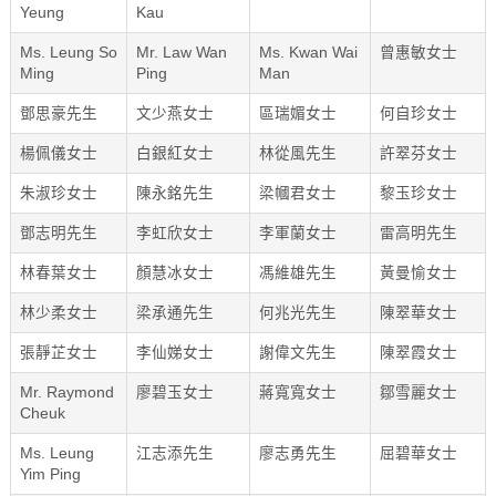
Yeung
Kau
Ms. Leung So
Mr. Law Wan
Ms. Kwan Wai
曾惠敏女士
Ming
Ping
Man
鄧思豪先生
文少燕女士
區瑞媚女士
何自珍女士
楊佩儀女士
白銀紅女士
林從風先生
許翠芬女士
朱淑珍女士
陳永銘先生
梁幗君女士
黎玉珍女士
鄧志明先生
李虹欣女士
李軍蘭女士
雷高明先生
林春葉女士
顏慧冰女士
馮維雄先生
黃曼愉女士
林少柔女士
梁承通先生
何兆光先生
陳翠華女士
張靜芷女士
李仙娣女士
謝偉文先生
陳翠霞女士
Mr. Raymond
廖碧玉女士
蔣寬寬女士
鄒雪麗女士
Cheuk
Ms. Leung
江志添先生
廖志勇先生
屈碧華女士
Yim Ping