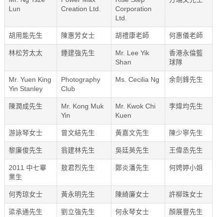
Lun
Creation Ltd.
Corporation
Ltd.
胡用能先生
陳惠芳女士
胡禮康老師
何惠儀老師
林松芳太太
鍾建強先生
Mr. Lee Yik
香港永倫籃
Shan
球隊
Mr. Yuen King
Photography
Ms. Cecilia Ng
余劍鋒先生
Yin Stanley
Club
陳潤成先生
Mr. Kong Muk
Mr. Kwok Chi
李煒均先生
Yin
Kuen
游詠琴女士
曾文結先生
黃嘉文先生
陳少寧先生
黎廉俊先生
翁建林先生
吳廷英先生
王偉丞先生
2011 中七畢
敖君烈先生
鄭炎潘先生
何娉婷小姐
業生
何秀琼女士
黃永明先生
陳綺廉女士
許柳珠女士
梁承通先生
劉立強先生
何永琴女士
顏展豐先生