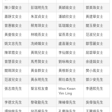
陳少蘭女士
彭瑞明先生
黃穎瑜女士
鄧美珠女士
蕭靜文女士
朱潔貞女士
潘穎欣女士
黃建華女士
曾惠敏女士
蔡育琪女士
區瑞媚女士
關玉譽女士
黃曼愉女士
林曉燕女士
留燕青女士
范淑兒女士
姚文忠先生
冼綺媚女士
盧喜蓮女士
鄒雪麗女士
陳翠霞女士
黃珮兒女士
李仙娣女士
屈碧華女士
曾慧音女士
馬秀賢女士
劉咏梅女士
余達娟女士
關珮琪女士
黃金群女士
黃根新女士
樊小鳯女士
范淑兒女士
黃永明先生
蔡灶森先生
鄧少安先生
張志南先生
聖言校友會
Miss Kwan
李適熙先生
Yim Ling
李德文先生
黎敬勤先生
陳椿偉先生
吳偉強先生
譚仲銘先生
何亮權先生
孔慶強先生
王騰峰先生