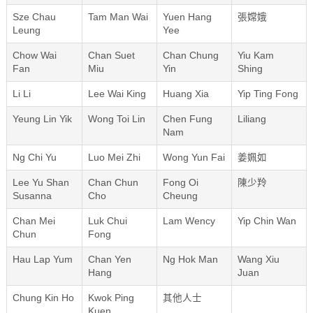
Sze Chau
Tam Man Wai
Yuen Hang
張嫦娥
Leung
Yee
Chow Wai
Chan Suet
Chan Chung
Yiu Kam
Fan
Miu
Yin
Shing
Li Li
Lee Wai King
Huang Xia
Yip Ting Fong
Yeung Lin Yik
Wong Toi Lin
Chen Fung
Liliang
Nam
Ng Chi Yu
Luo Mei Zhi
Wong Yun Fai
姜姵如
Lee Yu Shan
Chan Chun
Fong Oi
陳少羚
Susanna
Cho
Cheung
Chan Mei
Luk Chui
Lam Wency
Yip Chin Wan
Chun
Fong
Hau Lap Yum
Chan Yen
Ng Hok Man
Wang Xiu
Hang
Juan
Chung Kin Ho
Kwok Ping
其他人士
Kuen