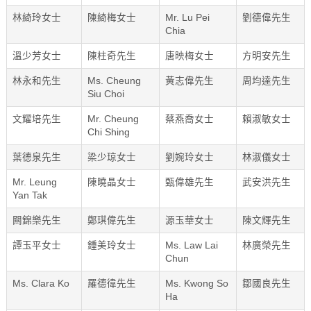
林綺玲女士
陳綺梅女士
Mr. Lu Pei
劉德偉先生
Chia
溫少芳女士
陳柱奇先生
唐映梅女士
方明安先生
林永和先生
Ms. Cheung
黃志偉先生
周均達先生
Siu Choi
文耀培先生
Mr. Cheung
蔡燕喬女士
賴淑敏女士
Chi Shing
葉德泉先生
梁少琼女士
劉婉玲女士
林淑儀女士
Mr. Leung
陳曉晶女士
甄偉雄先生
武安洪先生
Yan Tak
闗錦樂先生
鄭琪偉先生
源玉華女士
陳文輝先生
譚玉平女士
鍾美玲女士
Ms. Law Lai
林廣榮先生
Chun
Ms. Clara Ko
羅德徫先生
Ms. Kwong So
鄒國良先生
Ha