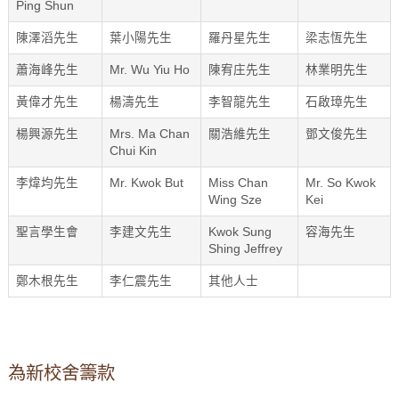
Ping Shun
陳澤滔先生
葉小陽先生
羅丹星先生
梁志恆先生
蕭海峰先生
Mr. Wu Yiu Ho
陳宥庄先生
林業明先生
黃偉才先生
楊濤先生
李智龍先生
石啟璋先生
楊興源先生
Mrs. Ma Chan
關浩維先生
鄧文俊先生
Chui Kin
李煒均先生
Mr. Kwok But
Miss Chan
Mr. So Kwok
Wing Sze
Kei
聖言學生會
李建文先生
Kwok Sung
容海先生
Shing Jeffrey
鄭木根先生
李仁震先生
其他人士
為新校舍籌款