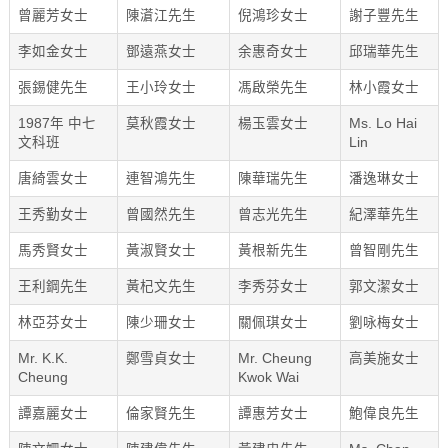
曾麗芳女士
陳濸江先生
倪鴻珍女士
謝子豐先生
李如金女士
鄧遠燕女士
余惠奇女士
邱瑞華先生
張錫健先生
王小玲女士
馮啟榮先生
林小霞女士
1987年 中七
莫秋霞女士
楊玉雲女士
Ms. Lo Hai
文科班
Lin
唐綺雲女士
連智鴻先生
陳華瑞先生
潘逸琳女士
王秀勤女士
曾國然先生
曾志光先生
紀澤華先生
馬秀賢女士
黃淑賢女士
黃根新先生
曾智剛先生
王利鋼先生
黃杞文先生
李秀芬女士
郭文潔女士
林亞芬女士
陳少珊女士
關佩琪女士
劉咏梅女士
Mr. K.K.
鄭雪貞女士
Mr. Cheung
高美施女士
Cheung
Kwok Wai
譚嘉麗女士
倫家賢先生
譚惠芳女士
鮑偉良先生