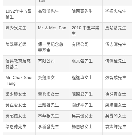
Yan
1992年中五畢
翁烈鴻先生
陳國賓先生
岑振忠先生
業生
陳少泉先生
Mr. & Mrs. Fan
2010 中五畢業
馬楚基先生
生
陳翠堅老師
傅一民紀念慈
有限公司
伍志濤先生
善基金
信興教育及慈
有限公司
張文強先生
何偉權先生
善基金
Mr. Chak Shui
吳藩鳳女士
程逸瑄女士
張智成先生
Hang
梁少瓊女士
黃秀梅女士
陳國君先生
徐詠霞女士
黃亞愛女士
王耀雄先生
關建平先生
盧婉儀女士
黃昭儀女士
林華根先生
吳美瑜女士
吳雪琴女士
梁恩德先生
李新發先生
楊惠敏女士
袁燦輝先生