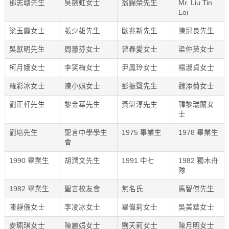
鄧志聰先生
吳劍虹女士
翁錦榮先生
Mr. Liu Tin
Loi
梁玉霞女士
張少雄先生
歐兆新先生
陳冠良先生
吳獻明先生
周蕙芬女士
曾春愛女士
梁仲英女士
柯月娥女士
李笑梅女士
尹鳳玲女士
楊淑貞女士
羅彩冰女士
陳小娟女士
彭振聲先生
魏添菊女士
劉正軒先生
黎金華先生
黃湛淳先生
韓黎瑞蘭女
士
劉培先生
聖言中學學生
1975 畢業生
1978 畢業生
會
1990 畢業生
胡潤文先生
1991 中七
1982 獨木舟
隊
1982 畢業生
聖言校友會
無名氏
馬智傑先生
陳靜儀女士
李凌冰女士
畢偉莉女士
吳美華女士
麥珮琪女士
陳麗娟女士
劉天莉女士
陳月明女士