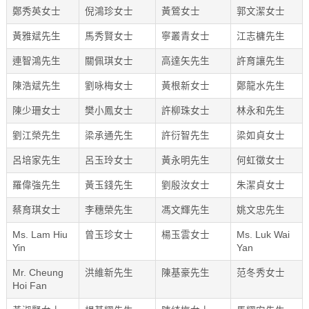
鄭秀英女士
倪鴻珍女士
黃鶯女士
郭文潔女士
黃雅斌先生
馬秀賢女士
寧叢青女士
江志槦先生
連智鴻先生
關佩琪女士
高達矢先生
許育讓先生
陳浩斌先生
劉咏梅女士
黃根新女士
鄭龍水先生
陳少珊女士
樊小鳳女士
許柳珠女士
林永和先生
劉江榮先生
梁承通先生
許衍智先生
梁如貞女士
呂培家先生
呂玉玲女士
黃永明先生
何虹徵女士
羅偉強先生
黃玉錢先生
劉殷汝女士
朱潔貞女士
蔡育琪女士
李穗榮先生
馮文輝先生
姚文忠先生
Ms. Lam Hiu
曾玉珍女士
楊玉雲女士
Ms. Luk Wai
Yin
Yan
Mr. Cheung
洪維新先生
陳基豪先生
范冬秀女士
Hoi Fan