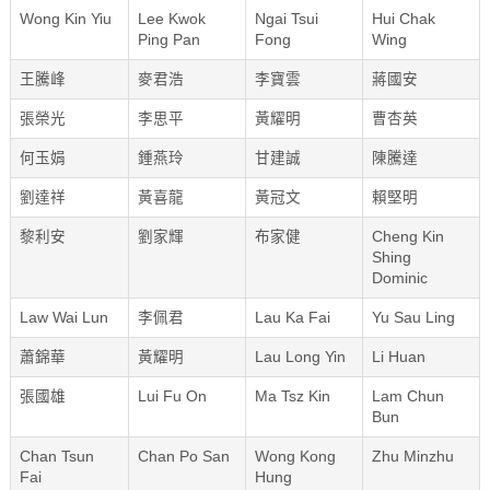
Wong Kin Yiu
Lee Kwok
Ngai Tsui
Hui Chak
Ping Pan
Fong
Wing
王騰峰
麥君浩
李寶雲
蔣國安
張榮光
李思平
黃耀明
曹杏英
何玉娟
鍾燕玲
甘建誠
陳騰達
劉達祥
黃喜龍
黃冠文
賴堅明
黎利安
劉家輝
布家健
Cheng Kin
Shing
Dominic
Law Wai Lun
李佩君
Lau Ka Fai
Yu Sau Ling
蕭錦華
黃耀明
Lau Long Yin
Li Huan
張國雄
Lui Fu On
Ma Tsz Kin
Lam Chun
Bun
Chan Tsun
Chan Po San
Wong Kong
Zhu Minzhu
Fai
Hung