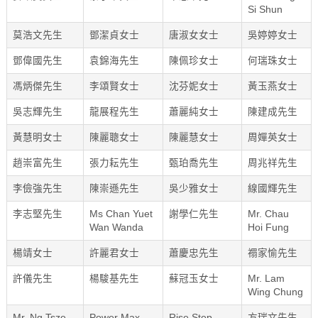
Si Shun
莫浩文先生
鄧潔貞女士
唐淑女女士
吳婷婷女士
鄧偉國先生
袁錦海先生
陳佩珍女士
何瑞珠女士
馮炳傑先生
李頌賢女士
沈芬妮女士
黃玉燕女士
吳志輝先生
龍展程先生
蕭麗純女士
陳建成先生
黃慧明女士
陳麗聰女士
陳麗慧女士
周嬋英女士
趙崇富先生
張力耘先生
甄珀喬先生
周兆祥先生
李儉強先生
陳崇遜先生
吳少雅女士
線國輝先生
李志堅先生
Ms Chan Yuet
謝學仁先生
Mr. Chau
Wan Wanda
Hoi Fung
楊靖女士
許麗君女士
蕭慶忠先生
禤家愉先生
許儀先生
楊駿基先生
蘇冠玉女士
Mr. Lam
Wing Chung
Mr. Ng Tsze
Power Max
Rise Step
方瑞文先生