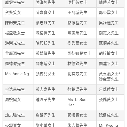
盧健生先生
陸海強先生
吳紅英女士
陳慧芳女士
蔡葵笑女士
陳嘉寶女士
王阿城先生
郭少雲女士
陳錦安先生
葉志雄先生
駱振基先生
吳謹達先生
楊亞敏女士
陳椿偉先生
陸志榮先生
關志文先生
游榮光先生
陳毅耘先生
劉秀華女士
蘇順弟先生
曾廣源先生
黃競輝先生
司徒敏兒女士
胡梓敏女士
羅德偉先生
關惠蓮女士
林德欽先生
關建平女士
Ms. Annie Ng
顏杏兒女士
劉奕芳先生
黃玉燕女士/
黎金華先生
余浩昌先生
黃志嘉先生
徐錫渠先生
呂荔萍女士
周婉霞女士
鍾匠華先生
Ms. Li Suet
張儲薇女士
Har
譚志強先生
詹錦河先生
鄭幗寶女士
阮健成先生
麥頌寶女士
黎小華女士
朱志華先生
Mr. Kwong