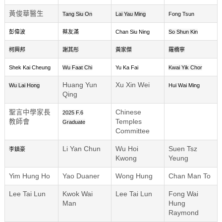
黃俊華醫生
Tang Siu On
Lai Yau Ming
Fong Tsun
彭偉波
蔡友滿
Chan Siu Ning
So Shun Kin
柯興邦
謝其彤
黃家傑
羅橋寧
Shek Kai Cheung
Wu Faat Chi
Yu Ka Fai
Kwai Yik Chor
Huang Yun
Xu Xin Wei
Wu Lai Hong
Hui Wai Ming
Qing
聖言中學家長
Chinese
2025 F.6
教師會
Temples
Graduate
Committee
Li Yan Chun
Wu Hoi
Suen Tsz
李鎮豪
Kwong
Yeung
Yim Hung Ho
Yao Duaner
Wong Hung
Chan Man To
Lee Tai Lun
Kwok Wai
Lee Tai Lun
Fong Wai
Man
Hung
Raymond