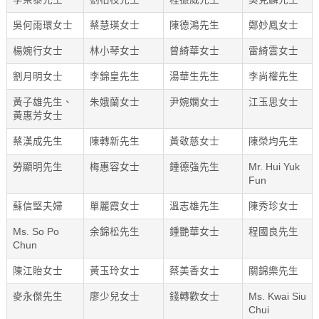
吳何雨環女士
蔡慧瑛女士
陳德鴻先生
鄭妙鳳女士
楊婉行女士
林小琴女士
曾綺華女士
雷綺雲女士
劉月明女士
李錦皇先生
湯華生先生
李尚權先生
黃子雄先生、
朱娥蘭女士
尹婉嫻女士
江玉思女士
黃惠芳女士
蔡漢成先生
陳轉新先生
黃敬慈女士
陳榮均先生
勞顯明先生
梅惠容女士
鍾德強先生
Mr. Hui Yuk
Fun
蘇信堅夫婦
單麗霞女士
溫志雄先生
陳秀珍女士
Ms. So Po
余錦松先生
鍾艷華女士
程國良先生
Chun
陳江貽女士
黃玉玲女士
蔡美香女士
關錦樂先生
麥永傑先生
廖少兒女士
錢轉歡女士
Ms. Kwai Siu
Chui