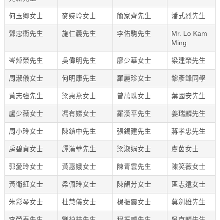
何玉卿女士
麥婉玲女士
簡家齊先生
潘式烈先生
鄧忠衞先生
施仁義先生
李佑駒先生
Mr. Lo Kam
Ming
岑焯榮先生
吳偉明先生
廖少華女士
梁建榮先生
周淑儀女士
何明康先生
羅麗珍女士
黎彥鋒同學
黃志強先生
梁惠燕女士
曾萬珠女士
葉國安先生
盧少薇女士
馮有娣女士
羅漢平先生
姜瑞麟先生
周小玲女士
陳鎮中先生
張錫建先生
蔣孝忠先生
房碧貞女士
譚漢華先生
梁淑娟女士
盧茵女士
郭愛玲女士
黃惠娥女士
陳青雲先生
陳笑薇女士
黃衛紅女士
梁佩玲女士
陳韻芳女士
區志遠女士
朱彩琴女士
杜慧儀女士
楊振霞女士
莫劍雄先生
李榮泰先生
劉柏枝先生
程振威先生
吳克麟先生