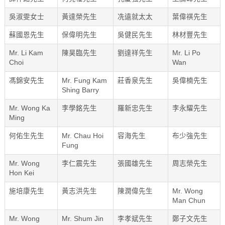
吳淑雯女士
黃達榮先生
冼遠就太太
葉偉祺先生
蘇國恩先生
保偉明先生
吳健民先生
林材豐先生
Mr. Li Kam
陳昊臨先生
劉達祥先生
Mr. Li Po
Choi
Wan
馮錦安先生
Mr. Fung Kam
莊香泉先生
吳偉楠先生
Shing Barry
Mr. Wong Ka
李學銘先生
羅新忠先生
李永耀先生
Ming
何佑生先生
Mr. Chau Hoi
容海先生
布少強先生
Fung
Mr. Wong
李仁震先生
張國雄先生
周志榮先生
Hon Kei
施培康先生
黃志洪先生
陳潤偉先生
Mr. Wong
Man Chun
Mr. Wong
Mr. Shum Jin
李孝斌先生
鄭子文先生