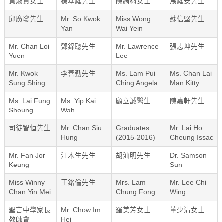
黃淑賢女士
楊基耀先生
陳綺梅女士
馬耀安先生
邱廣發先生
Mr. So Kwok
Miss Wong
蘇信堅先生
Yan
Wai Yein
Mr. Chan Loi
鄧錦聰先生
Mr. Lawrence
張志坤先生
Yuen
Lee
Mr. Kwok
李善勤先生
Ms. Lam Pui
Ms. Chan Lai
Sung Shing
Ching Angela
Man Kitty
Ms. Lai Fung
Ms. Yip Kai
顧立誠醫生
陳嘉軒先生
Sheung
Wah
司徒智恒先生
Mr. Chan Siu
Graduates
Mr. Lai Ho
Hung
(2015-2016)
Cheung Issac
Mr. Fan Jor
江木生先生
胡汕明先生
Dr. Samson
Keung
Sun
Miss Winny
王銘倫先生
Mrs. Lam
Mr. Lee Chi
Chan Yin Mei
Chung Fong
Wing
聖言中學家長
Mr. Chow Im
羅美芳女士
董少清女士
教師會
Hei