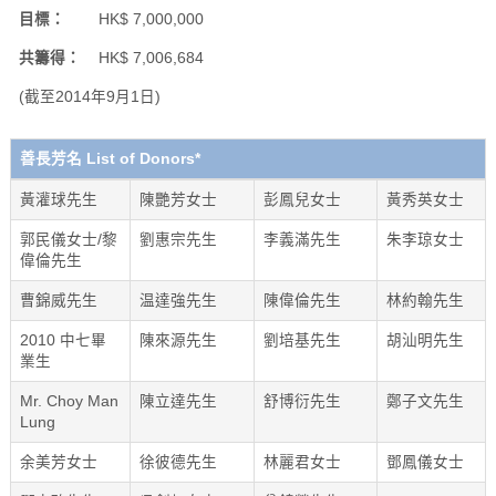
目標：
HK$ 7,000,000
共籌得：
HK$ 7,006,684
(截至2014年9月1日)
善長芳名 List of Donors*
黃灌球先生
陳艷芳女士
彭鳳兒女士
黃秀英女士
郭民儀女士/黎
劉惠宗先生
李義滿先生
朱李琼女士
偉倫先生
曹錦威先生
温達強先生
陳偉倫先生
林約翰先生
2010 中七畢
陳來源先生
劉培基先生
胡汕明先生
業生
Mr. Choy Man
陳立達先生
舒博衍先生
鄭子文先生
Lung
余美芳女士
徐彼德先生
林麗君女士
鄧鳳儀女士