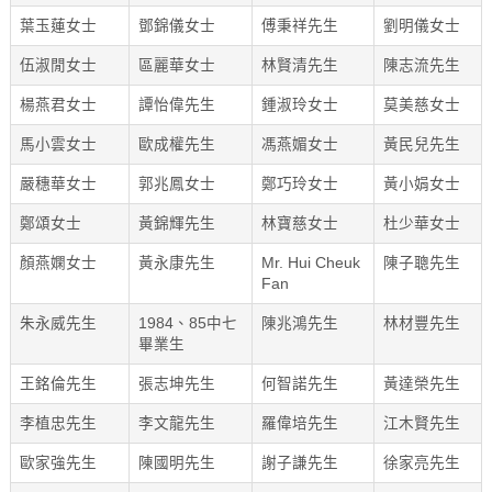
葉玉蓮女士
鄧錦儀女士
傅秉祥先生
劉明儀女士
伍淑閒女士
區麗華女士
林賢清先生
陳志流先生
楊燕君女士
譚怡偉先生
鍾淑玲女士
莫美慈女士
馬小雲女士
歐成權先生
馮燕媚女士
黃民兒先生
嚴穗華女士
郭兆鳳女士
鄭巧玲女士
黃小娟女士
鄭頌女士
黃錦輝先生
林寶慈女士
杜少華女士
顏燕嫻女士
黃永康先生
Mr. Hui Cheuk
陳子聰先生
Fan
朱永威先生
1984、85中七
陳兆鴻先生
林材豐先生
畢業生
王銘倫先生
張志坤先生
何智諾先生
黃達榮先生
李植忠先生
李文龍先生
羅偉培先生
江木賢先生
歐家強先生
陳國明先生
謝子謙先生
徐家亮先生