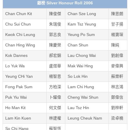
銀榜 Silver Honour Roll 2006
Chan Chun Kit
陳俊傑
Chan Sze Long
陳思朗
Chu Sui Chun
朱瑞俊
Kam Tsz Yeung
甘子揚
Kwok Chi Leung
郭志良
Yeung Po Sum
楊寶琛
Chan Hing Wing
陳慶榮
Chan Shun
陳純
Kok Dannes
郝宏錦
Lau Chong Wai
劉創偉
Lo Yuk Wa
盧煜華
Mak Wai Hing
麥偉興
Yeung CHi Yan
楊智恩
So Lok Hin
蘇樂軒
Fong Pak Sum
方柏深
Lam Chi Hung
林志鴻
Puk Yiu Wai
卜耀偉
Cheng Wai Shun
鄭偉信
Ho Man Kit
何文傑
Lau Tsz Hin
劉梓軒
Lam Kin Kuen
林建權
Leung Cheuk Nam
梁卓楠
So Chi Hang
蘇智恆