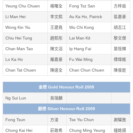
Yeung Chu Chuen
楊曙全
Fong Tsz San
方梓燊
Li Man Hei
李文熙
Au Ka Ho, Patrick
區嘉豪
Wong Kin Yiu
王建堯
Wu Chi Kong
胡志江
Chiu Hei Tung
趙熙彤
Lai Man Kit
黎文傑
Chan Man Tao
陳文滔
Ip Hang Fai
葉恆輝
Lo Ka Ho
羅嘉豪
Fu Wai Ming
傅煒銘
Chan Tat Chuen
陳達全
Chan Chun Chuen
陳俊銓
金榜 Gold Honour Roll 2009
Ng Sui Lun
吳瑞麟
銀榜 Silver Honour Roll 2009
Fong Tsun
方浚
Tse Yiu Chun
謝耀進
Chong Kai Hei
莊啟希
Chung Ming Yeung
鐘銘揚