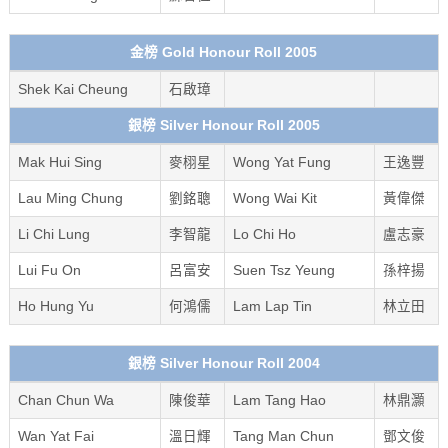
金榜 Gold Honour Roll 2005
Shek Kai Cheung
石啟璋
銀榜 Silver Honour Roll 2005
Mak Hui Sing
麥栩星
Wong Yat Fung
王逸豐
Lau Ming Chung
劉銘聰
Wong Wai Kit
黃偉傑
Li Chi Lung
李智龍
Lo Chi Ho
盧志豪
Lui Fu On
呂富安
Suen Tsz Yeung
孫梓揚
Ho Hung Yu
何鴻儒
Lam Lap Tin
林立田
銀榜 Silver Honour Roll 2004
Chan Chun Wa
陳俊華
Lam Tang Hao
林鼎灝
Wan Yat Fai
溫日輝
Tang Man Chun
鄧文俊