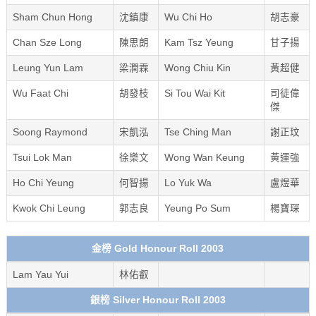
Sham Chun Hong
沈鎮康
Wu Chi Ho
胡志豪
Chan Sze Long
陳思朗
Kam Tsz Yeung
甘子揚
Leung Yun Lam
梁潤霖
Wong Chiu Kin
黃超健
Wu Faat Chi
胡發枝
Si Tou Wai Kit
司徒偉
傑
Soong Raymond
宋凱泓
Tse Ching Man
謝正玟
Tsui Lok Man
徐樂文
Wong Wan Keung
黃運強
Ho Chi Yeung
何智揚
Lo Yuk Wa
盧煜華
Kwok Chi Leung
郭志良
Yeung Po Sum
楊寶琛
金榜 Gold Honour Roll 2003
Lam Yau Yui
林佑叡
銀榜 Silver Honour Roll 2003