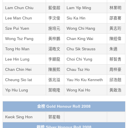
Lam Chun Chiu
藍俊超
Lam Yip Ming
林業明
Lee Man Chun
李汶俊
Siu Ka Hin
邵嘉騫
Sze Pui Yuen
施培元
Wong Chi Hang
黃志珩
Wong Tsz Pang
黃梓鵬
Chan King Wai
陳經偉
Tong Ho Man
湯皓文
Chu Sik Strauss
朱適
Lee Hin Lung
李顯龍
Choi Chi Yung
蔡智勇
Chan Chin Hei
陳展熙
Chau Tsz Ho
周梓豪
Cheung Sio Iat
張兆溢
Yau Ho Kiu Kenneth
邱浩翹
Yip Hiu Lung
葉曉隆
Wong Kai Ho
黃啟浩
金榜 Gold Honour Roll 2008
Kwok Sing Hon
郭星翰
銀榜 Silver Honour Roll 2008