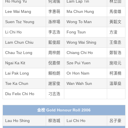
Ho Hung Yu
何鴻儒
Lam Lap Tin
林立田
Lee Wai Mang
李惠萌
Ma Chun Hung
馬俊雄
Suen Tsz Yeung
孫梓場
Wong To Man
黃韜文
Li Chi Ho
李志浩
Fong Tsun
方浚
Lam Chun Chiu
藍俊超
Wong Wai Shing
王偉丞
Chau Tsz Long
周梓朗
Chiang Chi Ho
鄭智浩
Ngai Ka Kit
倪嘉傑
Sze Pui Yuen
施培元
Lai Pak Long
賴柏朗
Or Hon Nam
柯漢楠
Tse Ka Chun
謝家俊
Wan Wah Sun
溫華燊
Diu Felix Chi Ho
刁志浩
金榜 Gold Honour Roll 2006
Lau Ho Shing
柳浩城
Lui Chi Ho
呂子豪