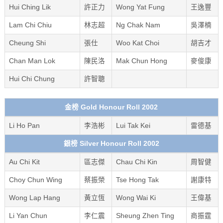
Hui Ching Lik
許正力
Wong Yat Fung
王逸豐
Lam Chi Chiu
林志超
Ng Chak Nam
吳澤楠
Cheung Shi
張仕
Woo Kat Choi
胡吉才
Chan Man Lok
陳民洛
Mak Chun Hong
麥俊康
Hui Chi Chung
許智聰
金榜 Gold Honour Roll 2002
Li Ho Pan
李浩彬
Lui Tak Kei
雷德基
銀榜 Silver Honour Roll 2002
Au Chi Kit
區志傑
Chau Chi Kin
周智健
Choy Chun Wing
蔡振榮
Tse Hong Tak
謝康特
Wong Lap Hang
黃立恆
Wong Wai Ki
王偉基
Li Yan Chun
李仁震
Sheung Zhen Ting
商振霆