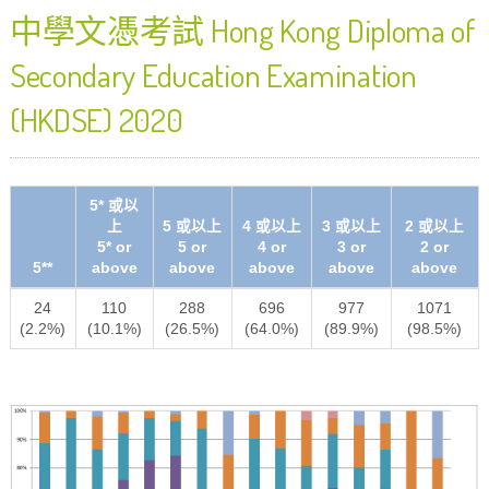
中學文憑考試 Hong Kong Diploma of
Secondary Education Examination
(HKDSE) 2020
5* 或以
上
5 或以上
4 或以上
3 或以上
2 或以上
5* or
5 or
4 or
3 or
2 or
5**
above
above
above
above
above
24
110
288
696
977
1071
(2.2%)
(10.1%)
(26.5%)
(64.0%)
(89.9%)
(98.5%)