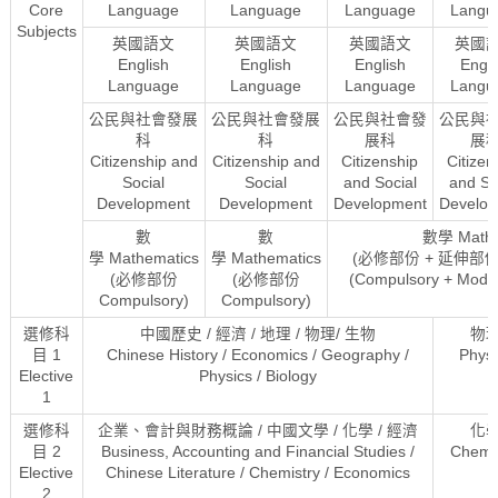
Core
Language
Language
Language
Langu
Subjects
英國語文
英國語文
英國語文
英國
English
English
English
Engli
Language
Language
Language
Langu
公民與社會發展
公民與社會發展
公民與社會發
公民與
科
科
展科
展
Citizenship and
Citizenship and
Citizenship
Citizen
Social
Social
and Social
and So
Development
Development
Development
Develo
數
數
數學 Mathe
學 Mathematics
學 Mathematics
(必修部份 + 延伸部份 
(必修部份
(必修部份
(Compulsory + Modul
Compulsory)
Compulsory)
選修科
中國歷史 / 經濟 / 地理 / 物理/ 生物
物
目 1
Chinese History / Economics / Geography /
Physi
Elective
Physics / Biology
1
選修科
企業、會計與財務概論 / 中國文學 / 化學 / 經濟
化
目 2
Business, Accounting and Financial Studies /
Chemis
Elective
Chinese Literature / Chemistry / Economics
2