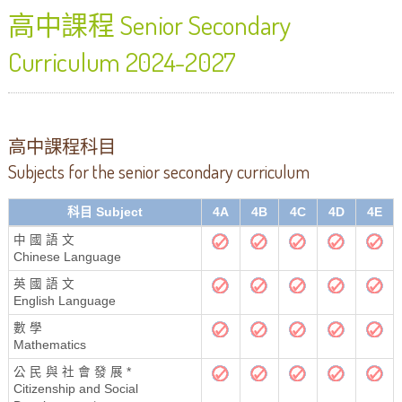
高中課程 Senior Secondary
Curriculum 2024-2027
高中課程科目
Subjects for the senior secondary curriculum
科目 Subject
4A
4B
4C
4D
4E
中 國 語 文
Chinese Language
英 國 語 文
English Language
數 學
Mathematics
公 民 與 社 會 發 展 *
Citizenship and Social