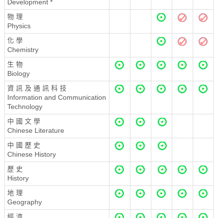
Development *
物 理
Physics
化 學
Chemistry
生 物
Biology
資 訊 及 通 訊 科 技
Information and Communication
Technology
中 國 文 學
Chinese Literature
中 國 歷 史
Chinese History
歷 史
History
地 理
Geography
經 濟