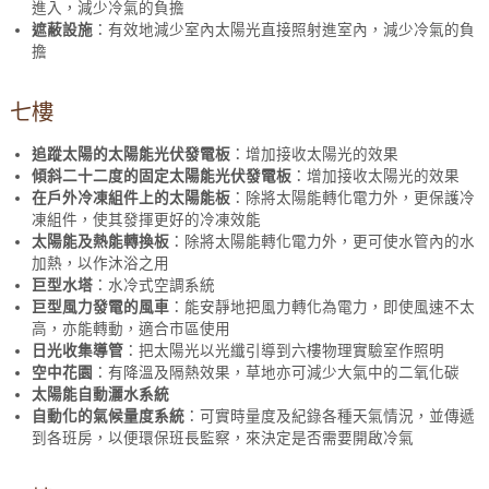
進入，減少冷氣的負擔
遮蔽設施
：有效地減少室內太陽光直接照射進室內，減少冷氣的負
擔
七樓
追蹤太陽的太陽能光伏發電板
：增加接收太陽光的效果
傾斜二十二度的固定太陽能光伏發電板
：增加接收太陽光的效果
在戶外冷凍組件上的太陽能板
：除將太陽能轉化電力外，更保護冷
凍組件，使其發揮更好的冷凍效能
太陽能及熱能轉換板
：除將太陽能轉化電力外，更可使水管內的水
加熱，以作沐浴之用
巨型水塔
：水冷式空調系統
巨型風力發電的風車
：能安靜地把風力轉化為電力，即使風速不太
高，亦能轉動，適合市區使用
日光收集導管
：把太陽光以光纖引導到六樓物理實驗室作照明
空中花園
：有降溫及隔熱效果，草地亦可減少大氣中的二氧化碳
太陽能自動灑水系統
自動化的氣候量度系統
：可實時量度及紀錄各種天氣情況，並傳遞
到各班房，以便環保班長監察，來決定是否需要開啟冷氣