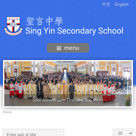
中文
English
menu
55th Anniversary Thanksgiving Mass
Home