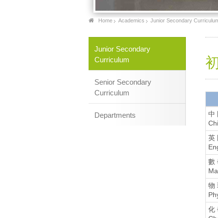
Home
Academics
Junior Secondary Curriculu
Junior Secondary
初
Curriculum
Senior Secondary
Curriculum
中 
Departments
Ch
英 
En
數
Ma
物
Ph
化