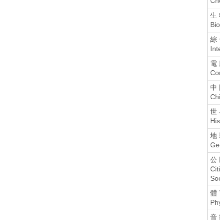
Ch
生
Bio
綜 
Int
電
Co
中 
Chi
世 
His
地
Ge
公 
Cit
Soc
體 
Phy
音