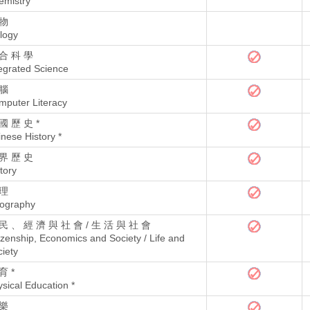
emistry
 物
logy
合 科 學
egrated Science
 腦
mputer Literacy
國 歷 史 *
nese History *
界 歷 史
tory
 理
ography
民 、 經 濟 與 社 會 / 生 活 與 社 會
izenship, Economics and Society / Life and
iety
育 *
sical Education *
 樂