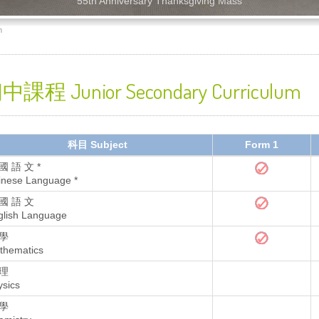
55th Anniversary Thanksgiving Mass
m
中課程 Junior Secondary Curriculum
科目 Subject
Form 1
國 語 文 *
inese Language *
國 語 文
glish Language
 學
thematics
 理
ysics
 學