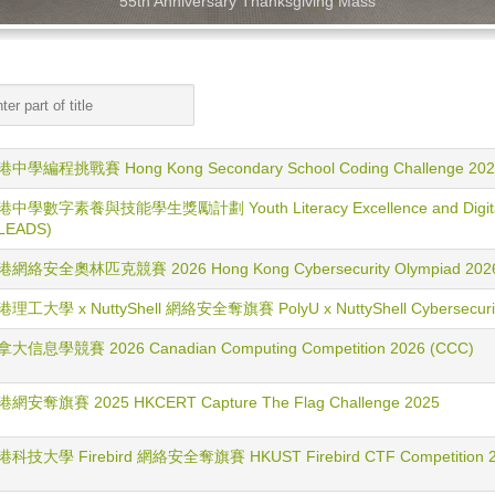
55th Anniversary Thanksgiving Mass
中學編程挑戰賽 Hong Kong Secondary School Coding Challenge 202
中學數字素養與技能學生獎勵計劃 Youth Literacy Excellence and Digital S
LEADS)
港網絡安全奧林匹克競賽 2026 Hong Kong Cybersecurity Olympiad 202
理工大學 x NuttyShell 網絡安全奪旗賽 PolyU x NuttyShell Cybersecuri
大信息學競賽 2026 Canadian Computing Competition 2026 (CCC)
網安奪旗賽 2025 HKCERT Capture The Flag Challenge 2025
科技大學 Firebird 網絡安全奪旗賽 HKUST Firebird CTF Competition 