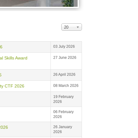
20
6
03 July 2026
kills Award
27 June 2026
6
26 April 2026
ty CTF 2026
08 March 2026
19 February
2026
06 February
2026
2026
26 January
2026